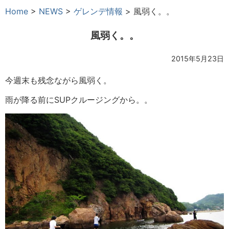
Home
>
NEWS
>
ゲレンデ情報
>
風弱く。。
風弱く。。
2015年5月23日
今週末も残念ながら風弱く。
雨が降る前にSUPクルージングから。。