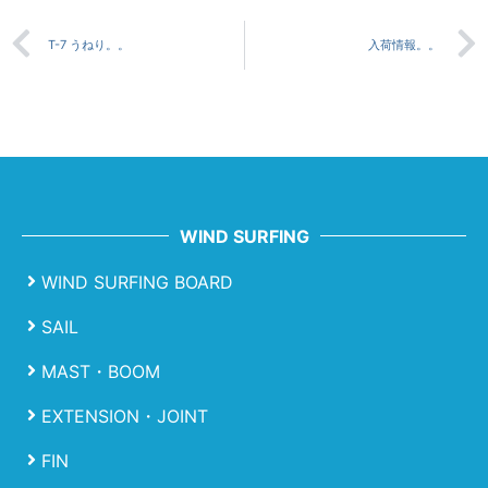
T-7 うねり。。
入荷情報。。
WIND SURFING
WIND SURFING BOARD
SAIL
MAST・BOOM
EXTENSION・JOINT
FIN