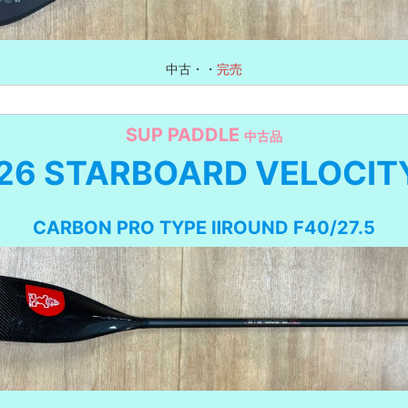
中古・・
完売
SUP PADDLE
中古品
26 STARBOARD VELOCIT
CARBON PRO TYPE ⅡROUND F40/27.5