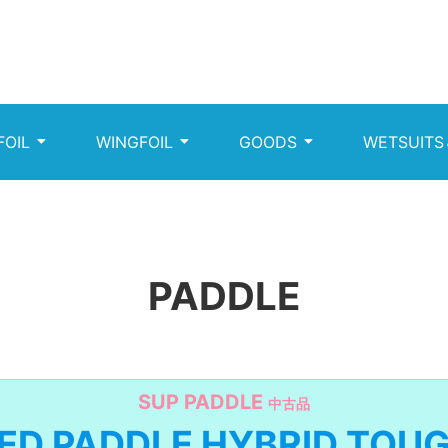
FOIL
WINGFOIL
GOODS
WETSUITS
PADDLE
SUP PADDLE
中古品
ED PADDLE HYBRID TOU