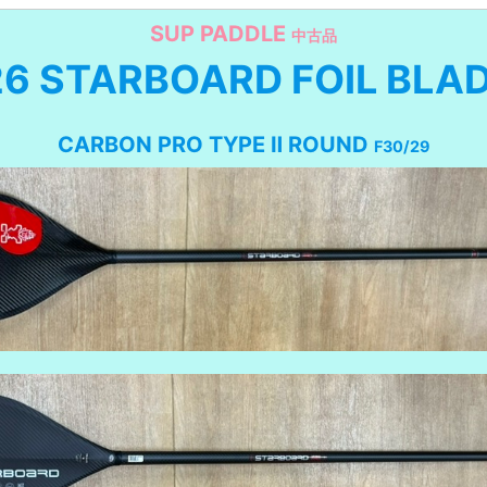
SUP PADDLE
中古品
6 STARBOARD FOIL BLA
CARBON PRO TYPE Ⅱ ROUND
F30/29