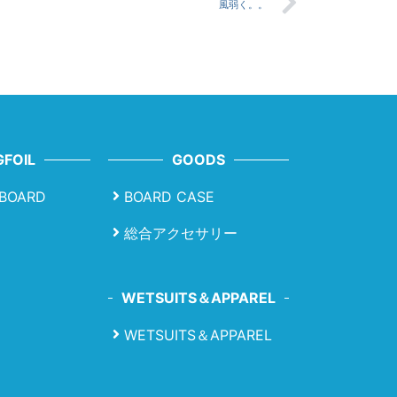
風弱く。。
FOIL
GOODS
LBOARD
BOARD CASE
総合アクセサリー
WETSUITS＆APPAREL
WETSUITS＆APPAREL