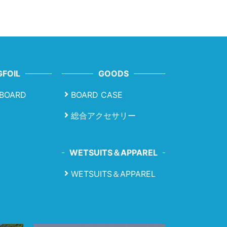
FOIL
GOODS
LBOARD
BOARD CASE
総合アクセサリー
WETSUITS＆APPAREL
WETSUITS＆APPAREL