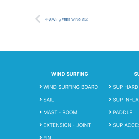
中古Wing FREE WING 追加
WIND SURFING
S
WIND SURFING BOARD
SUP HARD
SAIL
SUP INFL
MAST・BOOM
PADDLE
EXTENSION・JOINT
SUP ACCE
FIN