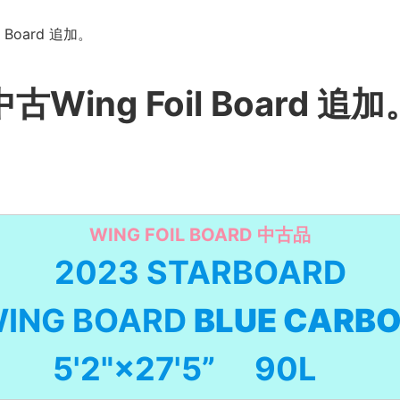
l Board 追加。
中古Wing Foil Board 追加
WING FOIL BOARD 中古品
2023 STARBOARD
ING BOARD
BLUE CARB
5'2"×27'5” 90L