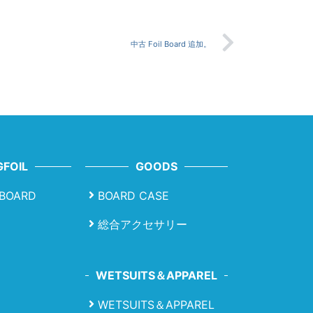
中古 Foil Board 追加。
FOIL
GOODS
LBOARD
BOARD CASE
総合アクセサリー
WETSUITS＆APPAREL
WETSUITS＆APPAREL