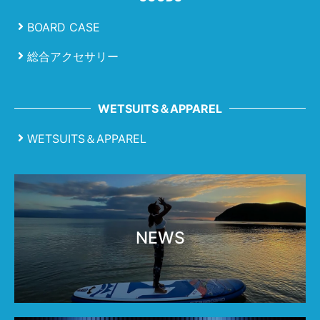
BOARD CASE
総合アクセサリー
WETSUITS＆APPAREL
WETSUITS＆APPAREL
NEWS