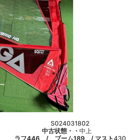
S024031802
中古状態・・
中上
ラフ446 / ブーム189 / マスト
430