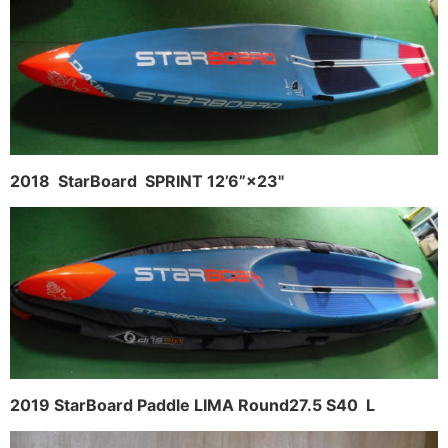
2018 StarBoard SPRINT 12’6”×23"
2019 StarBoard Paddle LIMA Round27.5 S40 L