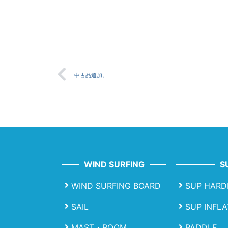
中古品追加。
WIND SURFING
S
WIND SURFING BOARD
SUP HARD
SAIL
SUP INFL
MAST・BOOM
PADDLE