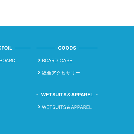
FOIL
GOODS
LBOARD
BOARD CASE
総合アクセサリー
WETSUITS＆APPAREL
WETSUITS＆APPAREL