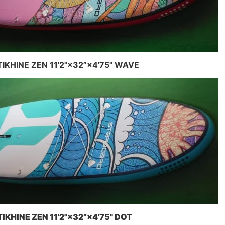
TIKHINE ZEN 11'2"×32”×4'75" WAVE
TIKHINE ZEN 11'2"×32”×4'75" DOT