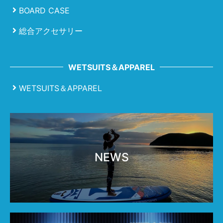
BOARD CASE
総合アクセサリー
WETSUITS＆APPAREL
WETSUITS＆APPAREL
NEWS