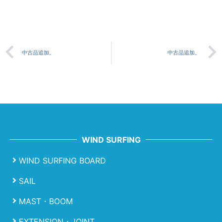
中古品追加。
中古品追加。
WIND SURFING
WIND SURFING BOARD
SAIL
MAST・BOOM
EXTENSION・JOINT