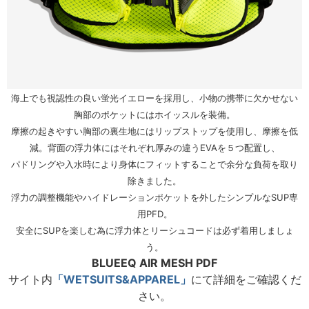
海上でも視認性の良い蛍光イエローを採用し、小物の携帯に欠かせない
胸部のポケットにはホイッスルを装備。
摩擦の起きやすい胸部の裏生地にはリップストップを使用し、摩擦を低
減。背面の浮力体にはそれぞれ厚みの違うEVAを５つ配置し、
パドリングや入水時により身体にフィットすることで余分な負荷を取り
除きました。
浮力の調整機能やハイドレーションポケットを外したシンプルなSUP専
用PFD。
安全にSUPを楽しむ為に浮力体とリーシュコードは必ず着用しましょ
う。
BLUEEQ AIR MESH PDF
サイト内
「WETSUITS&APPAREL」
にて詳細をご確認くだ
さい。