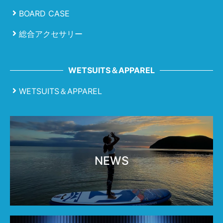
BOARD CASE
総合アクセサリー
WETSUITS＆APPAREL
WETSUITS＆APPAREL
NEWS