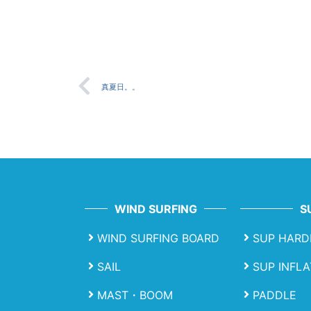
真夏日。。
WIND SURFING
S
WIND SURFING BOARD
SUP HARD
SAIL
SUP INFL
MAST・BOOM
PADDLE