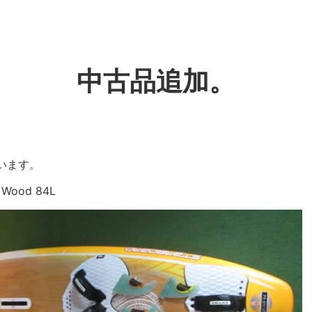
中古品追加。
います。
d Wood 84L