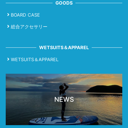
GOODS
BOARD CASE
総合アクセサリー
WETSUITS＆APPAREL
WETSUITS＆APPAREL
NEWS