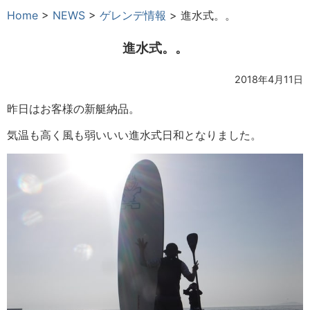
Home
>
NEWS
>
ゲレンデ情報
>
進水式。。
進水式。。
2018年4月11日
昨日はお客様の新艇納品。
気温も高く風も弱いいい進水式日和となりました。