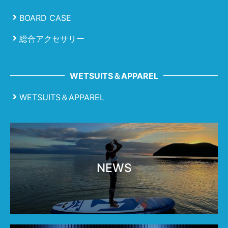
BOARD CASE
総合アクセサリー
WETSUITS＆APPAREL
WETSUITS＆APPAREL
NEWS