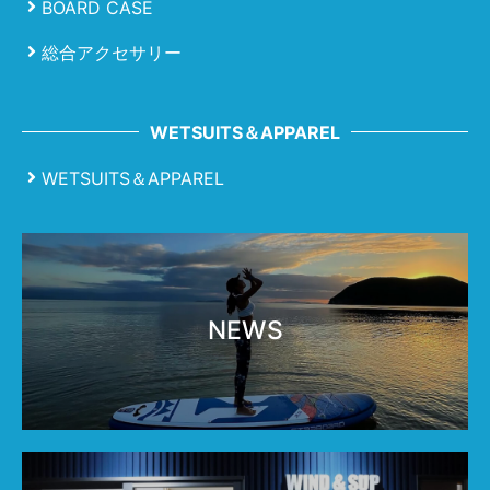
BOARD CASE
総合アクセサリー
WETSUITS＆APPAREL
WETSUITS＆APPAREL
NEWS