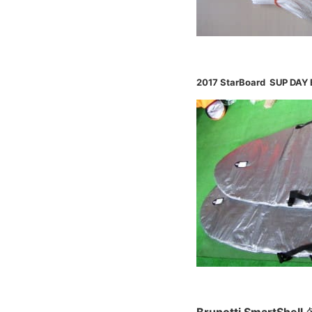
2017 StarBoard SU
Brunotti SmartShell