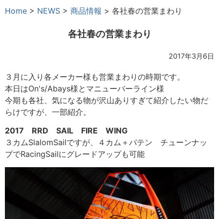
Home
>
NEWS
>
商品情報
>
各社春の営業まわり
各社春の営業まわり
2017年3月6日
３月に入り各メーカー様も営業まわりの時期です。
本日はOn's/Abays様とマニューバーライン様
今期も各社、気になる物が沢山ありすぎて紹介したい物だ
らけですが、一部紹介。
2017 RRD SAIL FIRE WING
３カムSlalomSailですが、４カム＋バテン チ
ューンナッ
プでRacingSailにグレードアップも
可能