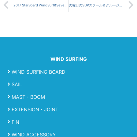
2017 StarBoard WindSurf&Severne 試乗会のご案内。
火曜日のSUPスクール＆クルージング
WIND SURFING
WIND SURFING BOARD
SAIL
MAST・BOOM
EXTENSION・JOINT
FIN
WIND ACCESSORY