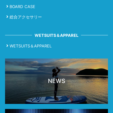
BOARD CASE
総合アクセサリー
WETSUITS＆APPAREL
WETSUITS＆APPAREL
NEWS