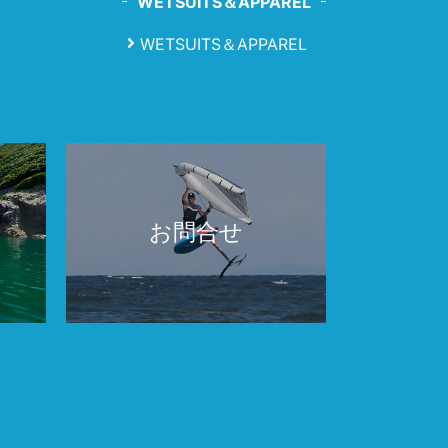
WETSUITS＆APPAREL
WETSUITS＆APPAREL
お問合せ