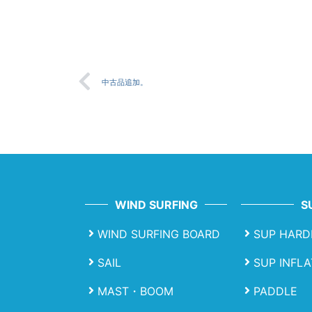
中古品追加。
WIND SURFING
S
WIND SURFING BOARD
SUP HARD
SAIL
SUP INFL
MAST・BOOM
PADDLE