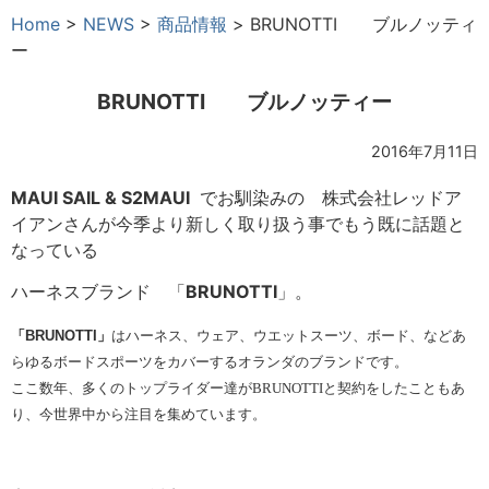
Home
>
NEWS
>
商品情報
>
BRUNOTTI ブルノッティ
ー
BRUNOTTI ブルノッティー
2016年7月11日
MAUI SAIL & S2MAUI
でお馴染みの 株式会社レッドア
イアンさんが今季より新しく取り扱う事でもう既に話題と
なっている
ハーネスブランド 「
BRUNOTTI
」。
「
BRUNOTTI
」
はハーネス、ウェア、ウエットスーツ、ボード、などあ
らゆるボードスポーツをカバーするオランダのブランドです。
ここ数年、多くのトップライダー達が
BRUNOTTI
と契約をしたこともあ
り、今世界中から注目を集めています。