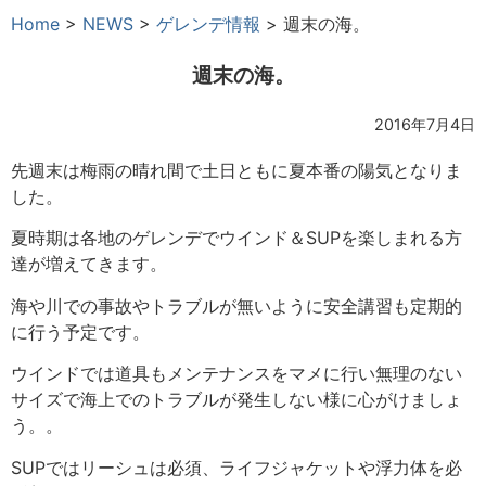
Home
>
NEWS
>
ゲレンデ情報
>
週末の海。
週末の海。
2016年7月4日
先週末は梅雨の晴れ間で土日ともに夏本番の陽気となりま
した。
夏時期は各地のゲレンデでウインド＆SUPを楽しまれる方
達が増えてきます。
海や川での事故やトラブルが無いように安全講習も定期的
に行う予定です。
ウインドでは道具もメンテナンスをマメに行い無理のない
サイズで海上でのトラブルが発生しない様に心がけましょ
う。。
SUPではリーシュは必須、ライフジャケットや浮力体を必