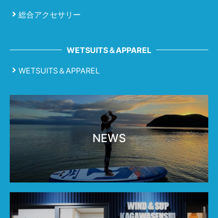
総合アクセサリー
WETSUITS＆APPAREL
WETSUITS＆APPAREL
NEWS