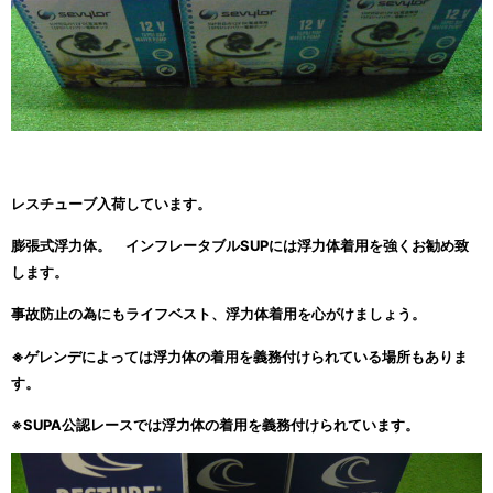
レスチューブ入荷しています。
膨張式浮力体。 インフレータブルSUPには
浮力体着用を強くお勧め致
します。
事故防止の為にもライフベスト、
浮力体着用を心がけましょう
。
※ゲレンデによっては
浮力体の着用を義務付けられている場所もありま
す。
※SUPA公認レースでは
浮力体の着用を義務付けられています。