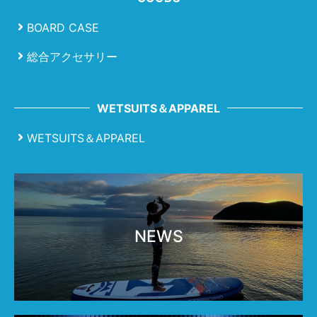
BOARD CASE
総合アクセサリー
WETSUITS＆APPAREL
WETSUITS＆APPAREL
NEWS