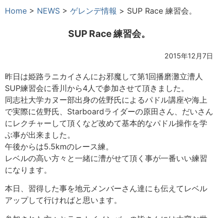
Home
>
NEWS
>
ゲレンデ情報
>
SUP Race 練習会。
SUP Race 練習会。
2015年12月7日
昨日は姫路ラニカイさんにお邪魔して第1回播磨灘立漕人
SUP練習会に香川から4人で参加させて頂きました。
同志社大学カヌー部出身の佐野氏によるパドル講座や海上
で実際に佐野氏、Starboardライダーの原田さん、だいさん
にレクチャーして頂くなど改めて基本的なパドル操作を学
ぶ事が出来ました。
午後からは5.5kmのレース練。
レベルの高い方々と一緒に漕がせて頂く事が一番いい練習
になります。
本日、習得した事を地元メンバーさん達にも伝えてレベル
アップして行ければと思います。