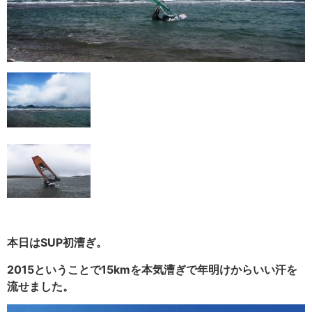
本日はSUP初漕ぎ。
2015ということで15kmを本気漕ぎで年明けからいい汗を
流せました。