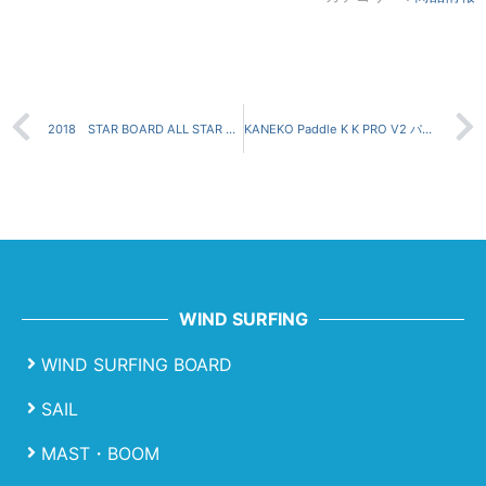
2018 STAR BOARD ALL STAR CARBON SANDWICH 14'0"×24'5"中古
KANEKO Paddle K K PRO V2 パドル詳細
WIND SURFING
WIND SURFING BOARD
SAIL
MAST・BOOM