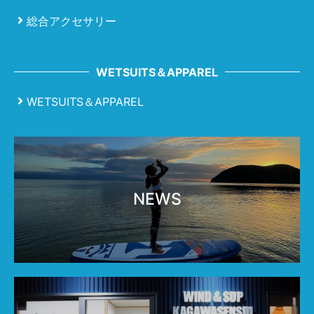
総合アクセサリー
WETSUITS＆APPAREL
WETSUITS＆APPAREL
NEWS