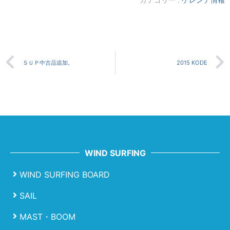
ＳＵＰ中古品追加。
2015 KODE
WIND SURFING
WIND SURFING BOARD
SAIL
MAST・BOOM