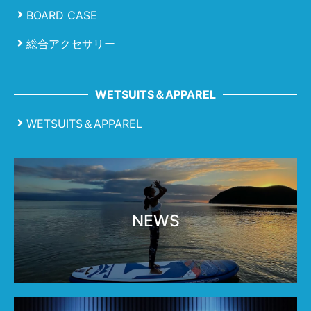
BOARD CASE
総合アクセサリー
WETSUITS＆APPAREL
WETSUITS＆APPAREL
NEWS